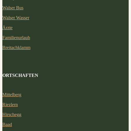
Walser Bus
Walser Wasser
Ärzte
Familienurlaub
Breitachklamm
ORTSCHAFTEN
Mittelberg
Riezlern
Hirschegg
Baad