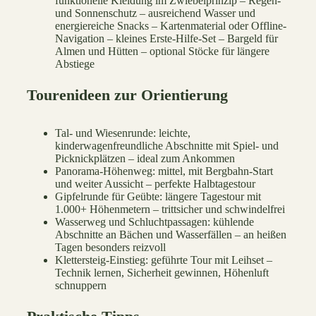
funktionelle Kleidung im Zwiebelprinzip – Regen-
und Sonnenschutz – ausreichend Wasser und
energiereiche Snacks – Kartenmaterial oder Offline-
Navigation – kleines Erste-Hilfe-Set – Bargeld für
Almen und Hütten – optional Stöcke für längere
Abstiege
Tourenideen zur Orientierung
Tal- und Wiesenrunde: leichte,
kinderwagenfreundliche Abschnitte mit Spiel- und
Picknickplätzen – ideal zum Ankommen
Panorama-Höhenweg: mittel, mit Bergbahn-Start
und weiter Aussicht – perfekte Halbtagestour
Gipfelrunde für Geübte: längere Tagestour mit
1.000+ Höhenmetern – trittsicher und schwindelfrei
Wasserweg und Schluchtpassagen: kühlende
Abschnitte an Bächen und Wasserfällen – an heißen
Tagen besonders reizvoll
Klettersteig-Einstieg: geführte Tour mit Leihset –
Technik lernen, Sicherheit gewinnen, Höhenluft
schnuppern