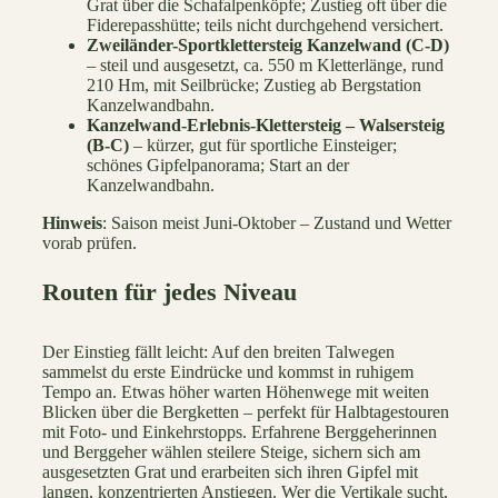
Grat über die Schafalpenköpfe; Zustieg oft über die
Fiderepasshütte; teils nicht durchgehend versichert.
Zweiländer-Sportklettersteig Kanzelwand (C-D)
– steil und ausgesetzt, ca. 550 m Kletterlänge, rund
210 Hm, mit Seilbrücke; Zustieg ab Bergstation
Kanzelwandbahn.
Kanzelwand-Erlebnis-Klettersteig – Walsersteig
(B-C)
– kürzer, gut für sportliche Einsteiger;
schönes Gipfelpanorama; Start an der
Kanzelwandbahn.
Hinweis
: Saison meist Juni-Oktober – Zustand und Wetter
vorab prüfen.
Routen für jedes Niveau
Der Einstieg fällt leicht: Auf den breiten Talwegen
sammelst du erste Eindrücke und kommst in ruhigem
Tempo an. Etwas höher warten Höhenwege mit weiten
Blicken über die Bergketten – perfekt für Halbtagestouren
mit Foto- und Einkehrstopps. Erfahrene Berggeherinnen
und Berggeher wählen steilere Steige, sichern sich am
ausgesetzten Grat und erarbeiten sich ihren Gipfel mit
langen, konzentrierten Anstiegen. Wer die Vertikale sucht,