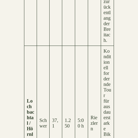
zur
ück
entl
ang
der
Bre
itac
h.
Ko
ndit
ion
ell
for
der
nde
Tou
r
Lo
für
ch
aus
bac
dau
hta
Rie
erst
Sch
37,
1.2
5:0
l /
zler
ark
wer
1
50
0 h
Hö
n
e
rnl
Bik