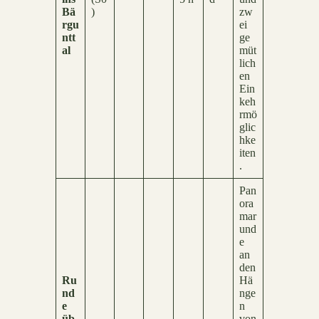
Bä
)
zw
rgu
ei
ntt
ge
al
müt
lich
en
Ein
keh
rmö
glic
hke
iten
.
Pan
ora
mar
und
e
an
den
Ru
Hä
nd
nge
e
n
üb
von