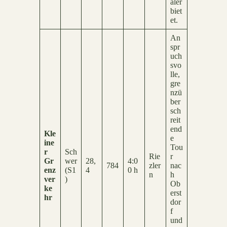
äler
biet
et.
An
spr
uch
svo
lle,
gre
nzü
ber
sch
reit
end
Kle
e
ine
Tou
r
Sch
Rie
r
Gr
wer
28,
4:0
784
zler
nac
enz
(S1
4
0 h
n
h
ver
)
Ob
ke
erst
hr
dor
f
und