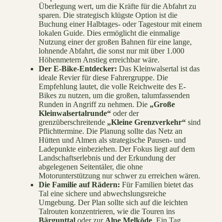
Überlegung wert, um die Kräfte für die Abfahrt zu
sparen. Die strategisch klügste Option ist die
Buchung einer Halbtages- oder Tagestour mit einem
lokalen Guide. Dies ermöglicht die einmalige
Nutzung einer der großen Bahnen für eine lange,
lohnende Abfahrt, die sonst nur mit über 1.000
Höhenmetern Anstieg erreichbar wäre.
Der E-Bike-Entdecker:
Das Kleinwalsertal ist das
ideale Revier für diese Fahrergruppe. Die
Empfehlung lautet, die volle Reichweite des E-
Bikes zu nutzen, um die großen, talumfassenden
Runden in Angriff zu nehmen. Die
„Große
Kleinwalsertalrunde“
oder der
grenzüberschreitende
„Kleine Grenzverkehr“
sind
Pflichttermine. Die Planung sollte das Netz an
Hütten und Almen als strategische Pausen- und
Ladepunkte einbeziehen. Der Fokus liegt auf dem
Landschaftserlebnis und der Erkundung der
abgelegenen Seitentäler, die ohne
Motorunterstützung nur schwer zu erreichen wären.
Die Familie auf Rädern:
Für Familien bietet das
Tal eine sichere und abwechslungsreiche
Umgebung. Der Plan sollte sich auf die leichten
Talrouten konzentrieren, wie die Touren ins
Bärgunttal
oder zur
Alpe Melköde
. Ein Tag