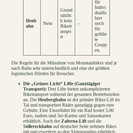
für
Indivi
Grund
dualfa
sätzlic
hrer
Ifenb
h kein
Nein
–
noch
ahn
Biketr
für
anspo
geführ
rt
te
Grupp
en.
Die Regeln für die Mitnahme von Mountainbikes sind je
nach Bahn sehr unterschiedlich und eine der größten
logistischen Hürden für Besucher.
Die „Grünes Licht“ Lifte (Ganztägiger
Transport):
Drei Lifte bieten unkomplizierten
Biketransport während der gesamten Betriebszeiten
an. Die
Heubergbahn
ist der primäre Biker-Lift im
Tal und transportiert Räder ganztägig gegen eine
Gebühr. Eine Einzelfahrt für ein Rad kostet 5,00
Euro, zudem sind 5er-Karten und Saisonkarten
erhältlich. Auch der
Zaferna-Lift
und die
Söllereckbahn
auf deutscher Seite nehmen Bikes
mit und erweitern so den Aktionsradius erheblich.