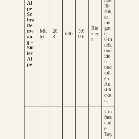
nde
Al
für
pe
Bik
Sc
er
hra
mit
tte
Rie
gut
nw
Mit
20,
3:0
630
zler
er
an
tel
8
0 h
n
Gru
g –
ndk
Söl
ond
ler
itio
Al
n
pe
und
toll
en
Au
sbli
cke
n.
Um
fass
end
e
Tag