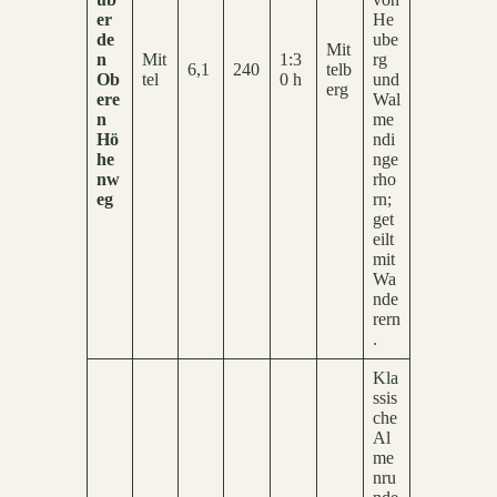
er
He
de
ube
Mit
n
Mit
1:3
rg
6,1
240
telb
Ob
tel
0 h
und
erg
ere
Wal
n
me
Hö
ndi
he
nge
nw
rho
eg
rn;
get
eilt
mit
Wa
nde
rern
.
Kla
ssis
che
Al
me
nru