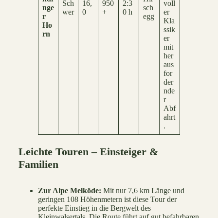
Sch
16,
950
2:3
voll
nge
sch
wer
0
+
0 h
er
r
egg
Kla
Ho
ssik
rn
er
mit
her
aus
for
der
nde
r
Abf
ahrt
.
Leichte Touren – Einsteiger &
Familien
Zur Alpe Melköde:
Mit nur 7,6 km Länge und
geringen 108 Höhenmetern ist diese Tour der
perfekte Einstieg in die Bergwelt des
Kleinwalsertals. Die Route führt auf gut befahrbaren