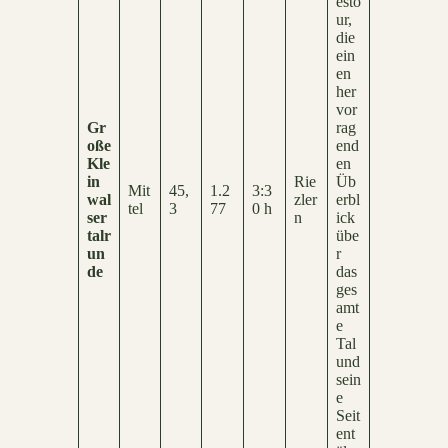
esto
ur,
die
ein
en
her
vor
Gr
rag
oße
end
Kle
en
in
Rie
Üb
Mit
45,
1.2
3:3
wal
zler
erbl
tel
3
77
0 h
ser
n
ick
talr
übe
un
r
de
das
ges
amt
e
Tal
und
sein
e
Seit
ent