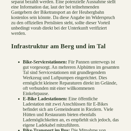
separat bezahlt werden. Eine potenzielle Ausnahme stellt
eine Information dar, laut der bei teilnehmenden
Gastgebern der Biketransport an der Heubergbahn
kostenlos sein könnte. Da diese Angabe im Widerspruch
zu den offiziellen Preislisten steht, sollte dieser Vorteil
unbedingt vorab direkt bei der Unterkunft verifiziert
werden.
Infrastruktur am Berg und im Tal
Bike-Servicestationen:
Für Pannen unterwegs ist
gut vorgesorgt. An mehreren Alphütten im gesamten
Tal sind Servicestationen mit grundlegendem
Werkzeug und Luftpumpen eingerichtet. Dies
ermöglicht kleinere Reparaturen direkt im Gelände,
oft verbunden mit einer willkommenen
Einkehrpause.
E-Bike Ladestationen:
Eine öffentliche
Ladestation mit zwei Anschlüssen für E-Bikes
befindet sich am Gemeindeamt in Riezlern. Viele
Hütten und Restaurants bieten ebenfalls
Lademöglichkeiten an, es empfiehlt sich jedoch, das
eigene Ladekabel mitzuführen.
Bike-Transport im Bus:
Die Mitnahme von