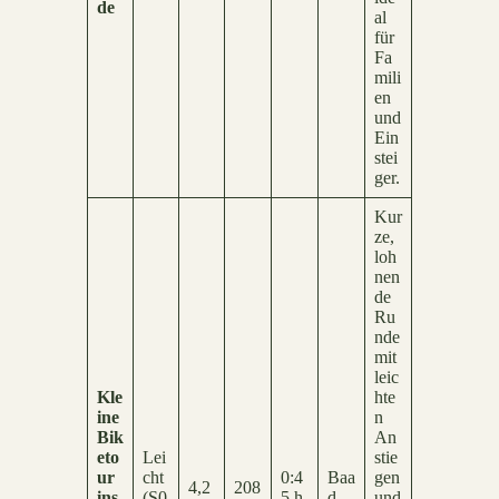
de
al
für
Fa
mili
en
und
Ein
stei
ger.
Kur
ze,
loh
nen
de
Ru
nde
mit
leic
Kle
hte
ine
n
Bik
An
eto
Lei
stie
ur
cht
0:4
Baa
gen
4,2
208
ins
(S0
5 h
d
und