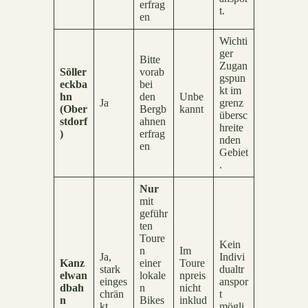
erfrag
t.
en
Wichti
ger
Bitte
Zugan
Söller
vorab
gspun
eckba
bei
kt im
hn
den
Unbe
Ja
grenz
(Ober
Bergb
kannt
übersc
stdorf
ahnen
hreite
)
erfrag
nden
en
Gebiet
.
Nur
mit
geführ
ten
Toure
Kein
n
Im
Ja,
Indivi
Kanz
einer
Toure
stark
dualtr
elwan
lokale
npreis
einges
anspor
dbah
n
nicht
chrän
t
n
Bikes
inklud
kt
mögli