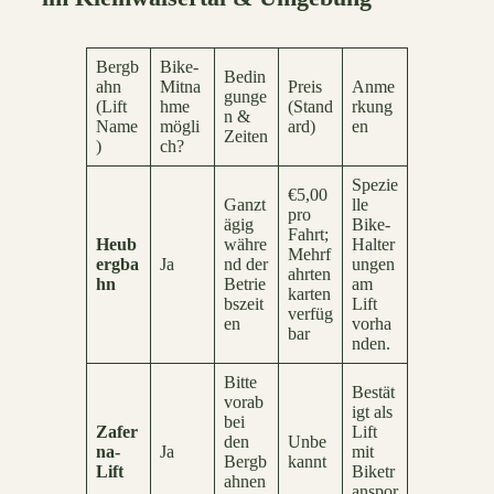
Bergb
Bike-
Bedin
ahn
Mitna
Preis
Anme
gunge
(Lift
hme
(Stand
rkung
n &
Name
mögli
ard)
en
Zeiten
)
ch?
Spezie
€5,00
Ganzt
lle
pro
ägig
Bike-
Fahrt;
Heub
währe
Halter
Mehrf
ergba
Ja
nd der
ungen
ahrten
hn
Betrie
am
karten
bszeit
Lift
verfüg
en
vorha
bar
nden.
Bitte
Bestät
vorab
igt als
bei
Zafer
Lift
den
Unbe
na-
Ja
mit
Bergb
kannt
Lift
Biketr
ahnen
anspor