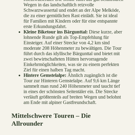
Wegen in das landschaftlich reizvolle
Schwarzwassertal und endet an der Alpe Melköde,
die zu einer gemütlichen Rast einlädt. Sie ist ideal
für Familien mit Kindern oder für eine entspannte
erste Erkundungsfahrt.
Kleine Biketour ins Bärgunttal:
Diese kurze, aber
lohnende Runde gilt als Top-Empfehlung für
Einsteiger. Auf einer Strecke von 4,2 km sind
moderate 208 Höhenmeter zu bewältigen. Die Tour
führt durch das idyllische Bärgunttal und bietet mit
zwei bewirtschafteten Hütten hervorragende
Einkehrmöglichkeiten, was sie zu einem perfekten
Ziel für einen halben Tag macht.
Hintere Gemstelalpe:
Ähnlich zugänglich ist die
Tour zur Hinteren Gemstelalpe. Auf 9,6 km Länge
sammelt man rund 240 Höhenmeter und taucht tief
in eines der schönsten Seitentäler ein. Die Strecke
verläuft größtenteils auf breiten Wegen und belohnt
am Ende mit alpiner Gastfreundschaft.
Mittelschwere Touren – Die
Allrounder