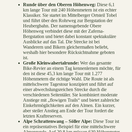
Runde über den Oberen Höhenweg:
Diese 6,1
km lange Tour mit 240 Höhenmetern ist ein echter
Klassiker. Sie startet im Mittelberger Ortsteil Tobel
und führt über den Rohrweg zur Bergstation der
Heubergbahn. Der namensgebende Obere
Höhenweg verbindet diese mit der Zaferna-
Bergstation und bietet dabei konstant spektakuläre
Ausblicke auf das Tal. Die Strecke ist bei
Wanderern und Bikern gleichermaßen beliebt,
weshalb hier besondere Rücksichtnahme geboten
ist.
Große Kleinwalsertalrunde:
Wer das gesamte
Bike-Revier an einem Tag kennenlernen möchte, für
den ist diese 45,3 km lange Tour mit 1.277
Höhenmetern die richtige Wahl. Die Route ist als
mittelschwere Tagestour konzipiert und führt auf
einer abwechslungsreichen Strecke durch die
verschiedenen Seitentäler. Sie kombiniert moderate
Anstiege mit „flowigen Trails“ und bietet zahlreiche
Einkehrmöglichkeiten auf den Almen. Ein kurzer,
aber steiler Anstieg am Ende der Tour fordert die
letzten Kraftreserven.
Alpe Schrattenwang – Söller Alpe:
Diese Tour ist
ein repräsentatives Beispiel für eine mittelschwere
Almenrunde. Auf 20,8 km müssen 630 Höhenmeter