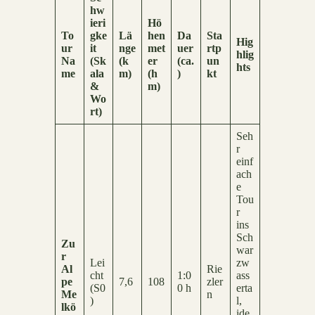
hw
ieri
Hö
To
gke
Lä
hen
Da
Sta
Hig
ur
it
nge
met
uer
rtp
hlig
Na
(Sk
(k
er
(ca.
un
hts
me
ala
m)
(h
)
kt
&
m)
Wo
rt)
Seh
r
einf
ach
e
Tou
r
ins
Sch
Zu
war
r
Lei
zw
Al
Rie
cht
1:0
ass
pe
7,6
108
zler
(S0
0 h
erta
Me
n
)
l,
lkö
ide