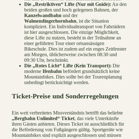
Die „Restriktiven“ Lifte (Nur mit Guide):
An den
beiden großen und hoch gelegenen Bahnen, der
Kanzelwandbahn
und der
Walmendingerhornbahn
, ist die Situation
kompliziert. Ein Individualtransport von Fahrrädern
ist hier ausgeschlossen. Die einzige Möglichkeit,
diese Lifte zu nutzen, besteht in der Teilnahme an
einer geführten Tour einer ortsansässigen
Bikeschule. Dies ist zudem auf ein enges Zeitfenster
am Morgen, üblicherweise zwischen 08:30 und
09:30 Uhr, beschränkt.
Die „Rotes Licht“ Lifte (Kein Transport):
Die
moderne
Ifenbahn
befördert grundsätzlich keine
Mountainbikes. Dies sollte bei der Tourenplanung
unbedingt berücksichtigt werden.
Ticket-
Preise und Sonderregelungen
Ein weit verbreitetes Missverständnis betrifft das beliebte
„Bergbahn Unlimited“ Ticket
, das viele Unterkünfte
ihren Gästen anbieten. Dieses Ticket ist ausschließlich für
die Beförderung von Fußgängern gültig. Sportgeräte wie
Mountainbikes sind explizit ausgeschlossen und müssen