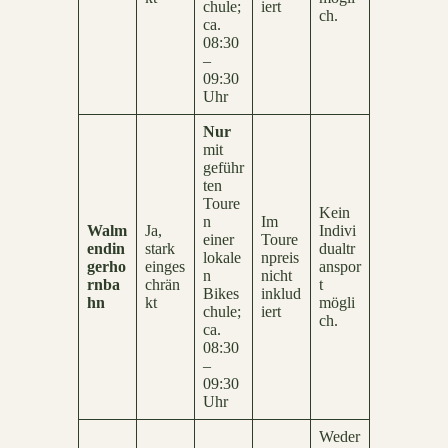
chule;
iert
ch.
ca.
08:30
–
09:30
Uhr
Nur
mit
geführ
ten
Toure
Kein
n
Im
Walm
Ja,
Indivi
einer
Toure
endin
stark
dualtr
lokale
npreis
gerho
einges
anspor
n
nicht
rnba
chrän
t
Bikes
inklud
hn
kt
mögli
chule;
iert
ch.
ca.
08:30
–
09:30
Uhr
Weder