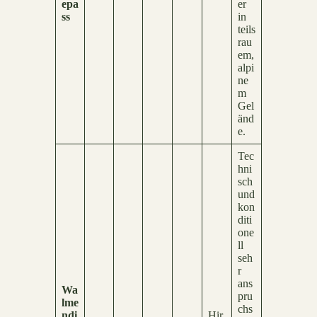
epa
er
ss
in
teils
rau
em,
alpi
ne
m
Gel
änd
e.
Tec
hni
sch
und
kon
diti
one
ll
seh
r
ans
Wa
pru
lme
chs
ndi
Hir